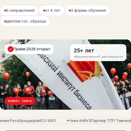
5 направлений
от 4 лет
3 формы обучения
диплом гос. образца
Приём 2026 открыт
25+ лет
образовательной деятельности
КАМПУС ТОМСК
ензия Рособрнадзора
ИСО 9001
✦
Член АНВУЗ
Партнёр ТПП Томской