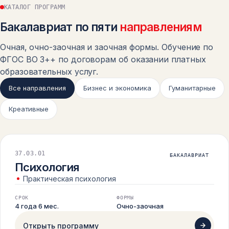
КАТАЛОГ ПРОГРАММ
ЛИЦЕНЗИЯ
ПРИЛОЖЕНИЕ К ЛИЦЕНЗИИ
Бакалавриат по пяти
направлениям
Очная, очно-заочная и заочная формы. Обучение по
ФГОС ВО 3++ по договорам об оказании платных
образовательных услуг.
Все направления
Бизнес и экономика
Гуманитарные
Креативные
37.03.01
БАКАЛАВРИАТ
Психология
Практическая психология
СРОК
ФОРМЫ
4 года 6 мес.
Очно-заочная
Открыть программу