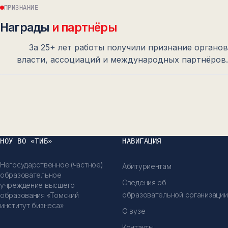
ПРИЗНАНИЕ
Награды
и партнёры
За 25+ лет работы получили признание органов
власти, ассоциаций и международных партнёров.
№
02
№
03
НОУ ВО «ТИБ»
НАВИГАЦИЯ
Негосударственное (частное)
Абитуриентам
образовательное
Сведения об
учреждение высшего
образовательной организации
образования «Томский
институт бизнеса»
О вузе
Контакты