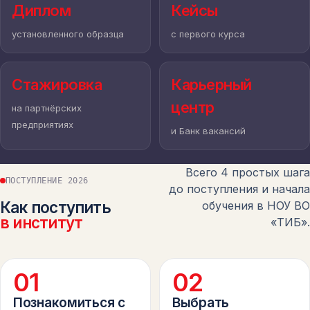
Диплом
Кейсы
установленного образца
с первого курса
Стажировка
Карьерный
центр
ТИБ
на партнёрских
предприятиях
и Банк вакансий
Всего 4 простых шага
ПОСТУПЛЕНИЕ 2026
до поступления и начала
Как поступить
обучения в НОУ ВО
в институт
«ТИБ».
0
1
0
2
Познакомиться с
Выбрать